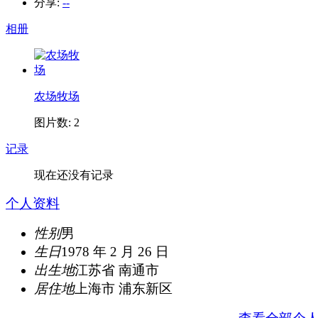
分享:
--
相册
农场牧场
图片数: 2
记录
现在还没有记录
个人资料
性别
男
生日
1978 年 2 月 26 日
出生地
江苏省 南通市
居住地
上海市 浦东新区