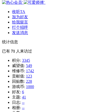
收听TA
加为好友
给我留言
打个招呼
发送消息
统计信息
已有
71
人来访过
积分:
3345
威望值:
549
维修币:
1742
贡献值:
123
回贴数:
228
游戏币:
1000
好友:
6
主题:
41
日志:
--
相册:
--