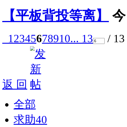
【平板背投等离】
今
1
2
3
4
5
6
7
8
9
10
... 13
/ 1
返 回
全部
求助
40