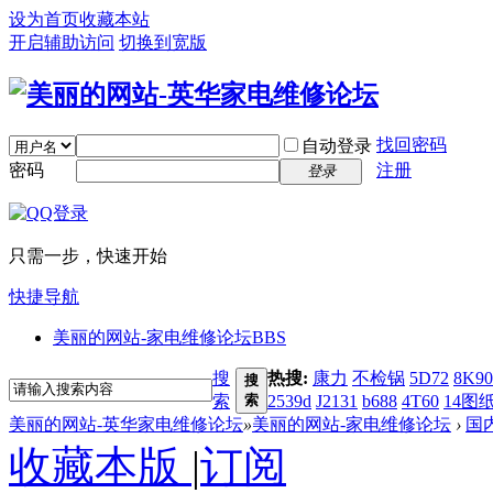
设为首页
收藏本站
开启辅助访问
切换到宽版
找回密码
自动登录
密码
注册
登录
只需一步，快速开始
快捷导航
美丽的网站-家电维修论坛
BBS
搜
热搜:
康力
不检锅
5D72
8K90
搜
索
索
2539d
J2131
b688
4T60
14图
美丽的网站-英华家电维修论坛
»
美丽的网站-家电维修论坛
›
国
收藏本版
|
订阅