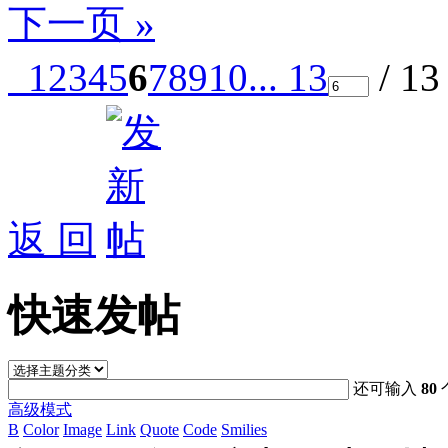
下一页 »
1
2
3
4
5
6
7
8
9
10
... 13
/ 1
返 回
快速发帖
还可输入
80
高级模式
B
Color
Image
Link
Quote
Code
Smilies