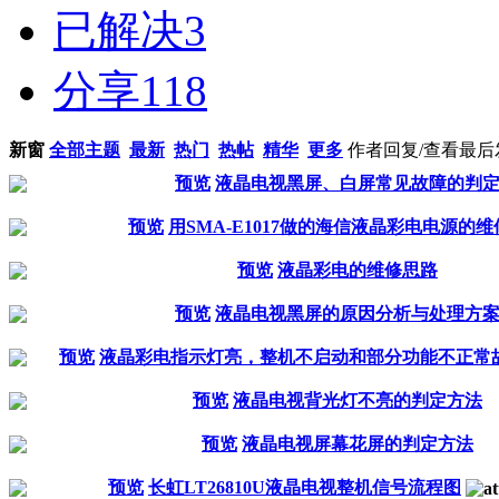
已解决
3
分享
118
新窗
全部主题
最新
热门
热帖
精华
更多
作者
回复/查看
最后
预览
液晶电视黑屏、白屏常见故障的判
预览
用SMA-E1017做的海信液晶彩电电源的
预览
液晶彩电的维修思路
预览
液晶电视黑屏的原因分析与处理方
预览
液晶彩电指示灯亮，整机不启动和部分功能不正常
预览
液晶电视背光灯不亮的判定方法
预览
液晶电视屏幕花屏的判定方法
预览
长虹LT26810U液晶电视整机信号流程图