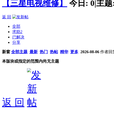
【三星电视维修】
今日:
0
|
主题
返 回
全部
求助
2
已解决
分享
新窗
全部主题
最新
热门
热帖
精华
更多
2026-08-06
作者
回
本版块或指定的范围内尚无主题
返 回