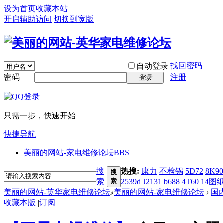
设为首页
收藏本站
开启辅助访问
切换到宽版
找回密码
自动登录
密码
注册
登录
只需一步，快速开始
快捷导航
美丽的网站-家电维修论坛
BBS
搜
热搜:
康力
不检锅
5D72
8K90
搜
索
索
2539d
J2131
b688
4T60
14图
美丽的网站-英华家电维修论坛
»
美丽的网站-家电维修论坛
›
国
收藏本版
|
订阅