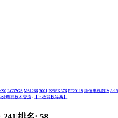
K90
LC37GS
M61266
3001
P29SK376
PF29118
康佳电视图纸
8r19
内外电视技术交流
›
【平板背投等离】
:
241
|
排名:
58