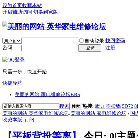
设为首页
收藏本站
开启辅助访问
切换到宽版
找回密码
自动登录
密码
注册
登录
只需一步，快速开始
快捷导航
美丽的网站-家电维修论坛
BBS
搜索
热搜:
康力
不检锅
5D72
8
搜索
美丽的网站-英华家电维修论坛
»
美丽的网站-家电维修论坛
›
国
收藏本版
|
订阅
【平板背投等离】
今日:
0
|
主题