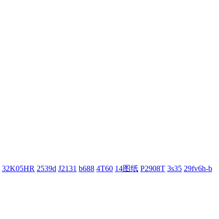
32K05HR
2539d
J2131
b688
4T60
14图纸
P2908T
3s35
29fv6h-b