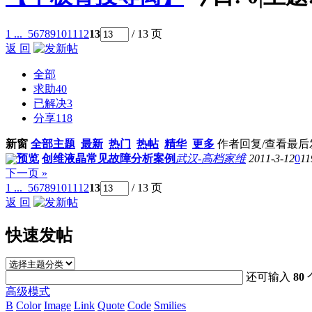
1 ...
5
6
7
8
9
10
11
12
13
/ 13 页
返 回
全部
求助
40
已解决
3
分享
118
新窗
全部主题
最新
热门
热帖
精华
更多
作者
回复/查看
最后
预览
创维液晶常见故障分析案例
武汉-高档家维
2011-3-12
0
11
下一页 »
1 ...
5
6
7
8
9
10
11
12
13
/ 13 页
返 回
快速发帖
还可输入
80
高级模式
B
Color
Image
Link
Quote
Code
Smilies