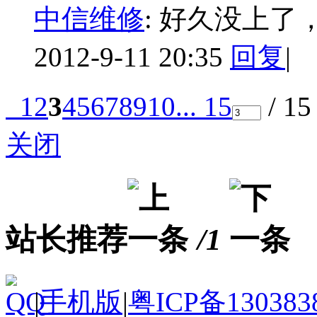
中信维修
:
好久没上了
2012-9-11 20:35
回复
|
1
2
3
4
5
6
7
8
9
10
... 15
/ 1
关闭
站长推荐
/1
|
手机版
|
粤ICP备130383