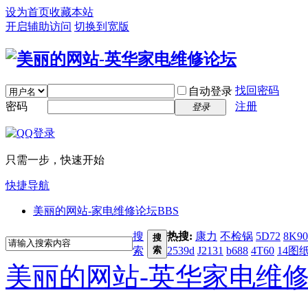
设为首页
收藏本站
开启辅助访问
切换到宽版
找回密码
自动登录
密码
注册
登录
只需一步，快速开始
快捷导航
美丽的网站-家电维修论坛
BBS
搜
热搜:
康力
不检锅
5D72
8K90
搜
索
索
2539d
J2131
b688
4T60
14图
美丽的网站-英华家电维