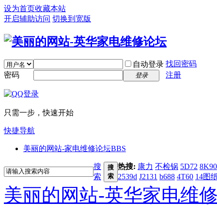
设为首页
收藏本站
开启辅助访问
切换到宽版
找回密码
自动登录
密码
注册
登录
只需一步，快速开始
快捷导航
美丽的网站-家电维修论坛
BBS
搜
热搜:
康力
不检锅
5D72
8K90
搜
索
索
2539d
J2131
b688
4T60
14图
美丽的网站-英华家电维