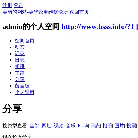
注册
登录
美丽的网站-英华家电维修论坛
返回首页
admin的个人空间
http://www.bsss.info/?1
空间首页
动态
记录
日志
相册
主题
分享
留言板
个人资料
分享
按类型查看:
全部
|
网址
|
视频
|
音乐
|
Flash
|
日志
|
相册
|
图片
|
投票
|
现在还没分享