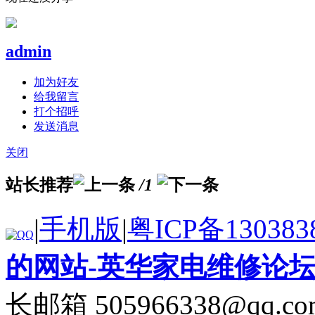
admin
加为好友
给我留言
打个招呼
发送消息
关闭
站长推荐
/1
|
手机版
|
粤ICP备130383
的网站-英华家电维修论
长邮箱 505966338@qq.co