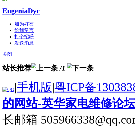
EugeniaDyc
加为好友
给我留言
打个招呼
发送消息
关闭
站长推荐
/1
|
手机版
|
粤ICP备130383
的网站-英华家电维修论
长邮箱 505966338@qq.co