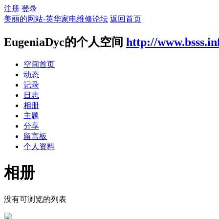
注册
登录
美丽的网站-英华家电维修论坛
返回首页
EugeniaDyc的个人空间
http://www.bsss.i
空间首页
动态
记录
日志
相册
主题
分享
留言板
个人资料
相册
没有可浏览的列表