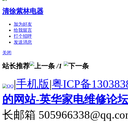
清徐紫林电器
加为好友
给我留言
打个招呼
发送消息
关闭
站长推荐
/1
|
手机版
|
粤ICP备130383
的网站-英华家电维修论
长邮箱 505966338@qq.co