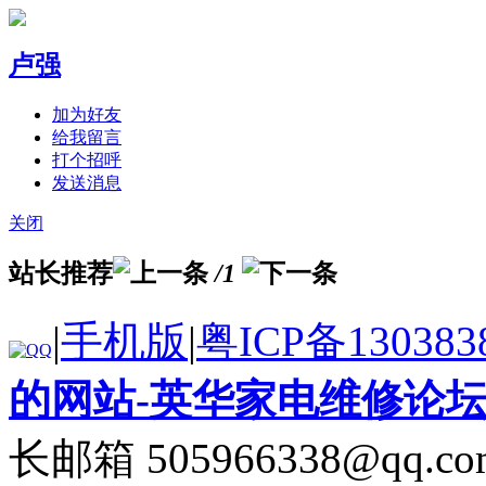
卢强
加为好友
给我留言
打个招呼
发送消息
关闭
站长推荐
/1
|
手机版
|
粤ICP备130383
的网站-英华家电维修论
长邮箱 505966338@qq.co