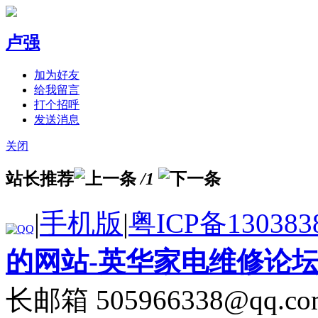
卢强
加为好友
给我留言
打个招呼
发送消息
关闭
站长推荐
/1
|
手机版
|
粤ICP备130383
的网站-英华家电维修论
长邮箱 505966338@qq.co