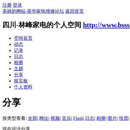
注册
登录
美丽的网站-英华家电维修论坛
返回首页
四川-林峰家电的个人空间
http://www.bsss
空间首页
动态
记录
日志
相册
主题
分享
留言板
个人资料
分享
按类型查看:
全部
|
网址
|
视频
|
音乐
|
Flash
|
日志
|
相册
|
图片
|
投票
|
现在还没分享