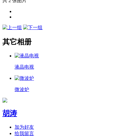
共 2 张图片
其它相册
液晶电视
微波炉
胡涛
加为好友
给我留言