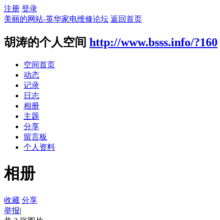
注册
登录
美丽的网站-英华家电维修论坛
返回首页
胡涛的个人空间
http://www.bsss.info/?160
空间首页
动态
记录
日志
相册
主题
分享
留言板
个人资料
相册
收藏
分享
举报
|