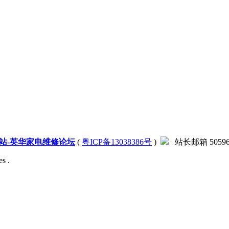
站-英华家电维修论坛
(
粤ICP备13038386号
)
站长邮箱 505966
s .