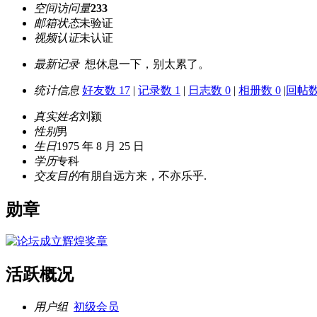
空间访问量
233
邮箱状态
未验证
视频认证
未认证
最新记录
想休息一下，别太累了。
统计信息
好友数 17
|
记录数 1
|
日志数 0
|
相册数 0
|
回帖数
真实姓名
刘颍
性别
男
生日
1975 年 8 月 25 日
学历
专科
交友目的
有朋自远方来，不亦乐乎.
勋章
活跃概况
用户组
初级会员