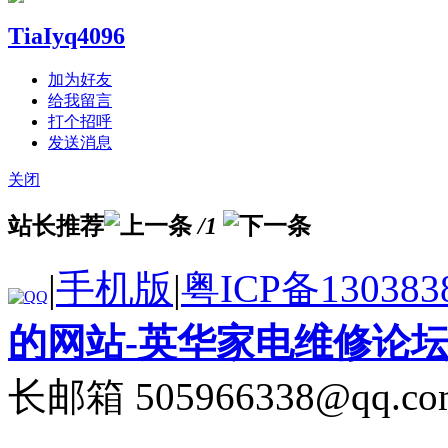
TiaIyq4096
加为好友
给我留言
打个招呼
发送消息
关闭
站长推荐
/1
|
手机版
|
粤ICP备130383
的网站-英华家电维修论
长邮箱 505966338@qq.co