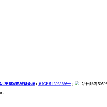
站-英华家电维修论坛
(
粤ICP备13038386号
)
站长邮箱 505966
s .