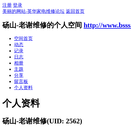
注册
登录
美丽的网站-英华家电维修论坛
返回首页
砀山-老谢维修的个人空间
http://www.bsss
空间首页
动态
记录
日志
相册
主题
分享
留言板
个人资料
个人资料
砀山-老谢维修
(UID: 2562)