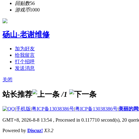
回贴数
56
游戏币
1000
砀山-老谢维修
加为好友
给我留言
打个招呼
发送消息
关闭
站长推荐
/1
|
手机版
|
粤ICP备13038386号
|
粤ICP备13038386号
|
美丽的网
GMT+8, 2026-8-8 13:54
, Processed in 0.117710 second(s), 20 querie
Powered by
Discuz!
X3.2