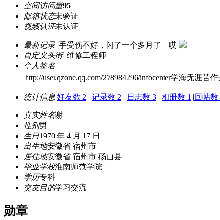
空间访问量
95
邮箱状态
未验证
视频认证
未认证
最新记录
手受伤不好，闲了一个多月了，哎
自定义头衔
维修工程师
个人签名
http://user.qzone.qq.com/278984296/infocenter学海无涯苦
统计信息
好友数 2
|
记录数 2
|
日志数 3
|
相册数 1
|
回帖数 
真实姓名
谢
性别
男
生日
1970 年 4 月 17 日
出生地
安徽省 宿州市
居住地
安徽省 宿州市 砀山县
毕业学校
淮南师范学院
学历
专科
交友目的
学习交流
勋章