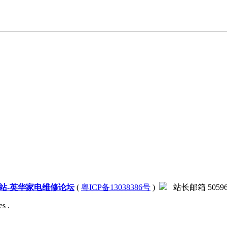
站-英华家电维修论坛
(
粤ICP备13038386号
)
站长邮箱 505966
s .