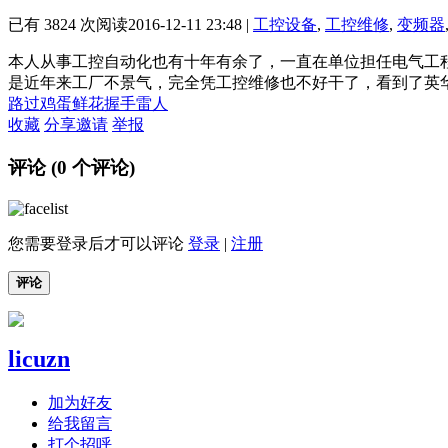
已有 3824 次阅读
2016-12-11 23:48
|
工控设备
,
工控维修
,
变频器
本人从事工控自动化也有十年有余了，一直在单位担任电气工
是近年来工厂不景气，完全凭工控维修也不好干了，看到了英
路过
鸡蛋
鲜花
握手
雷人
收藏
分享
邀请
举报
评论 (
0
个评论)
您需要登录后才可以评论
登录
|
注册
评论
licuzn
加为好友
给我留言
打个招呼