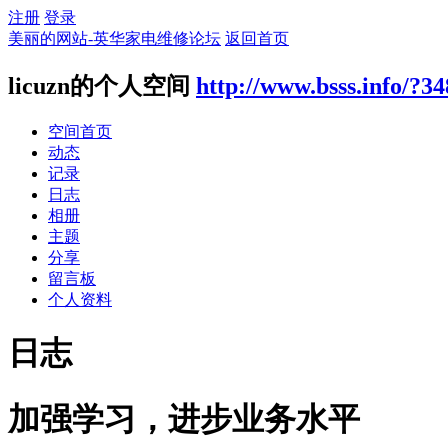
注册
登录
美丽的网站-英华家电维修论坛
返回首页
licuzn的个人空间
http://www.bsss.info/?3
空间首页
动态
记录
日志
相册
主题
分享
留言板
个人资料
日志
加强学习，进步业务水平