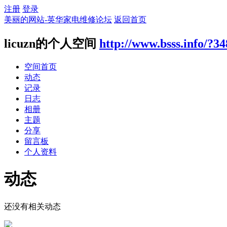
注册
登录
美丽的网站-英华家电维修论坛
返回首页
licuzn的个人空间
http://www.bsss.info/?3
空间首页
动态
记录
日志
相册
主题
分享
留言板
个人资料
动态
还没有相关动态