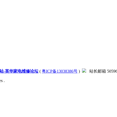
站-英华家电维修论坛
(
粤ICP备13038386号
)
站长邮箱 505966
s .