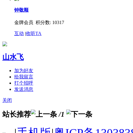
钟敬顺
金牌会员 积分数: 10317
互动
|
收听TA
山水飞
加为好友
给我留言
打个招呼
发送消息
关闭
站长推荐
/1
|
手机版
|
粤ICP备130383