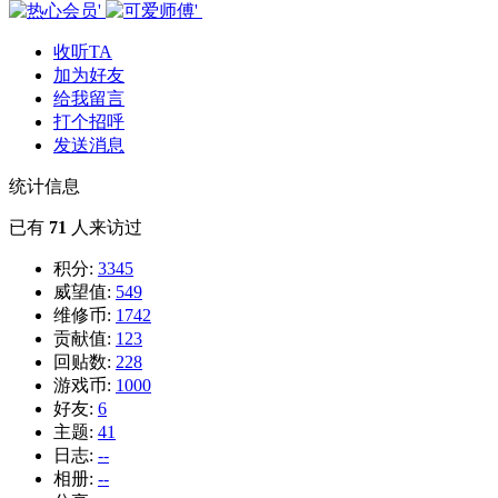
收听TA
加为好友
给我留言
打个招呼
发送消息
统计信息
已有
71
人来访过
积分:
3345
威望值:
549
维修币:
1742
贡献值:
123
回贴数:
228
游戏币:
1000
好友:
6
主题:
41
日志:
--
相册:
--