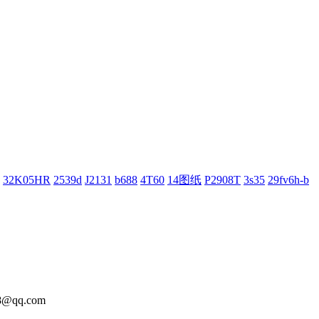
32K05HR
2539d
J2131
b688
4T60
14图纸
P2908T
3s35
29fv6h-b
@qq.com