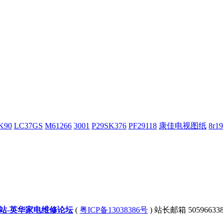
K90
LC37GS
M61266
3001
P29SK376
PF29118
康佳电视图纸
8r19
站-英华家电维修论坛
(
粤ICP备13038386号
)
站长邮箱 505966338