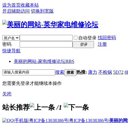
设为首页
收藏本站
开启辅助访问
切换到宽版
找回密码
自动登录
密码
注册
登录
快捷导航
美丽的网站-家电维修论坛
BBS
搜索
热搜:
康力
不检锅
5D72
8
搜索
您需要先登录才能继续本操作
关闭
站长推荐
/1
|
手机版
|
粤ICP备13038386号
|
粤ICP备13038386号
|
美丽的网