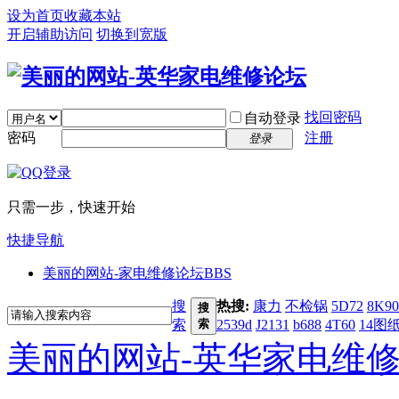
设为首页
收藏本站
开启辅助访问
切换到宽版
找回密码
自动登录
密码
注册
登录
只需一步，快速开始
快捷导航
美丽的网站-家电维修论坛
BBS
搜
热搜:
康力
不检锅
5D72
8K90
搜
索
索
2539d
J2131
b688
4T60
14图
美丽的网站-英华家电维