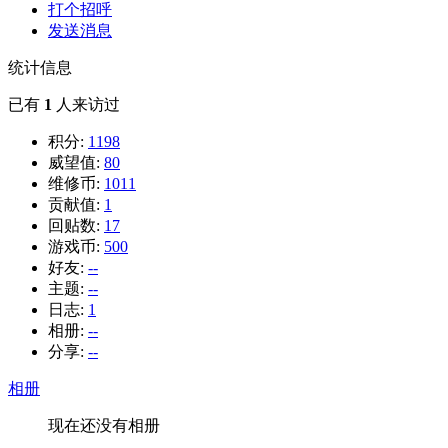
打个招呼
发送消息
统计信息
已有
1
人来访过
积分:
1198
威望值:
80
维修币:
1011
贡献值:
1
回贴数:
17
游戏币:
500
好友:
--
主题:
--
日志:
1
相册:
--
分享:
--
相册
现在还没有相册