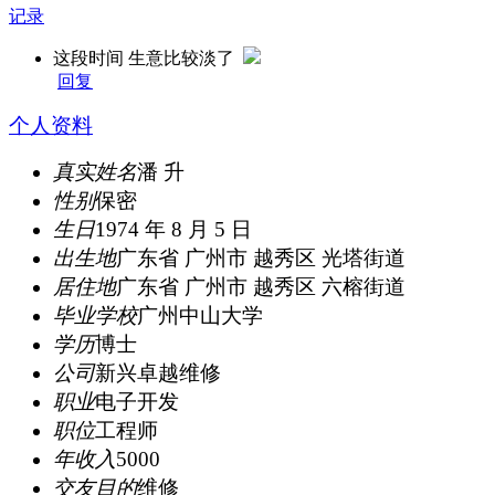
记录
这段时间 生意比较淡了
回复
个人资料
真实姓名
潘 升
性别
保密
生日
1974 年 8 月 5 日
出生地
广东省 广州市 越秀区 光塔街道
居住地
广东省 广州市 越秀区 六榕街道
毕业学校
广州中山大学
学历
博士
公司
新兴卓越维修
职业
电子开发
职位
工程师
年收入
5000
交友目的
维修