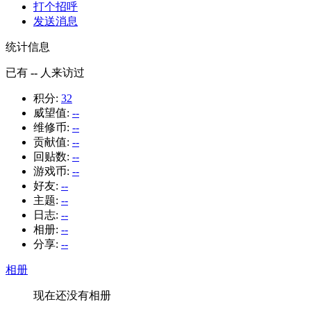
打个招呼
发送消息
统计信息
已有
--
人来访过
积分:
32
威望值:
--
维修币:
--
贡献值:
--
回贴数:
--
游戏币:
--
好友:
--
主题:
--
日志:
--
相册:
--
分享:
--
相册
现在还没有相册