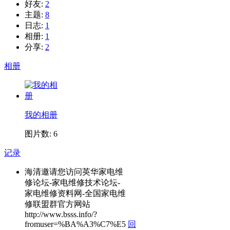
好友:
2
主题:
8
日志:
1
相册:
1
分享:
2
相册
我的相册
图片数: 6
记录
海清邀请您访问英华家电维
修论坛-家电维修技术论坛-
家电维修资料网-全国家电维
修联盟群官方网站
http://www.bsss.info/?
fromuser=%BA%A3%C7%E5
回