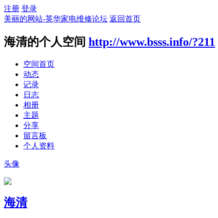
注册
登录
美丽的网站-英华家电维修论坛
返回首页
海清的个人空间
http://www.bsss.info/?211
空间首页
动态
记录
日志
相册
主题
分享
留言板
个人资料
头像
海清