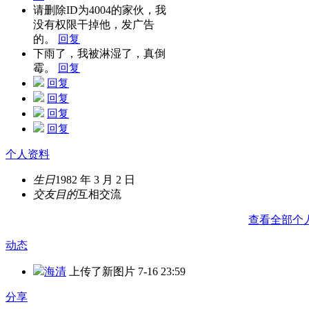
请删除ID为4004的家伙，我
没有权限干掉他，发广告
的。
回复
下雨了，我被淋湿了，真倒
霉。
回复
回复
回复
回复
回复
个人资料
生日
1982 年 3 月 2 日
交友目的
互相交流
查看全部个
动态
海清
上传了新图片
7-16 23:59
分享