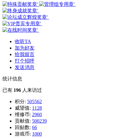
收听TA
加为好友
给我留言
打个招呼
发送消息
统计信息
已有
196
人来访过
积分:
505562
威望值:
1128
维修币:
2960
贡献值:
500239
回贴数:
66
游戏币:
1000