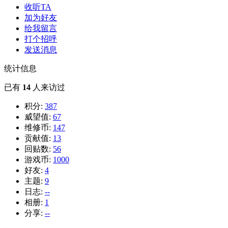
收听TA
加为好友
给我留言
打个招呼
发送消息
统计信息
已有
14
人来访过
积分:
387
威望值:
67
维修币:
147
贡献值:
13
回贴数:
56
游戏币:
1000
好友:
4
主题:
9
日志:
--
相册:
1
分享:
--