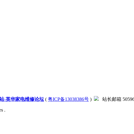
站-英华家电维修论坛
(
粤ICP备13038386号
)
站长邮箱 505966
s .