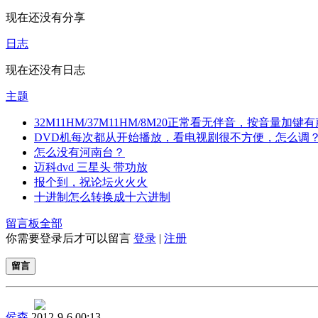
现在还没有分享
日志
现在还没有日志
主题
32M11HM/37M11HM/8M20正常看无伴音，按音量加键有
DVD机每次都从开始播放，看电视剧很不方便，怎么调
怎么没有河南台？
迈科dvd 三星头 带功放
报个到，祝论坛火火火
十进制怎么转换成十六进制
留言板
全部
你需要登录后才可以留言
登录
|
注册
留言
侯森
2012-9-6 00:13