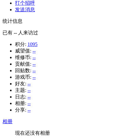
打个招呼
发送消息
统计信息
已有
--
人来访过
积分:
1095
威望值:
--
维修币:
--
贡献值:
--
回贴数:
--
游戏币:
--
好友:
--
主题:
--
日志:
--
相册:
--
分享:
--
相册
现在还没有相册