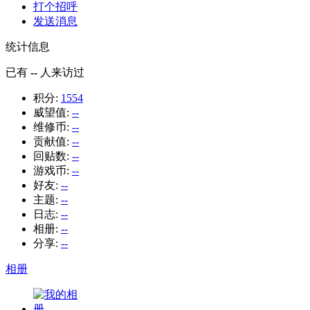
打个招呼
发送消息
统计信息
已有
--
人来访过
积分:
1554
威望值:
--
维修币:
--
贡献值:
--
回贴数:
--
游戏币:
--
好友:
--
主题:
--
日志:
--
相册:
--
分享:
--
相册