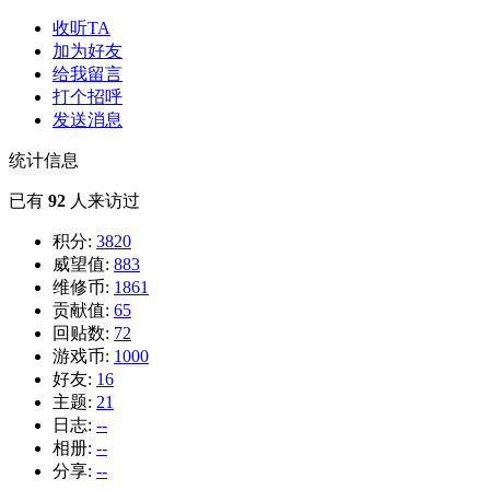
收听TA
加为好友
给我留言
打个招呼
发送消息
统计信息
已有
92
人来访过
积分:
3820
威望值:
883
维修币:
1861
贡献值:
65
回贴数:
72
游戏币:
1000
好友:
16
主题:
21
日志:
--
相册:
--
分享:
--