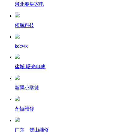
河北秦皇家电
领航科技
kdcwx
盐城-曙光电修
新疆小学徒
永恒维修
广东－佛山维修