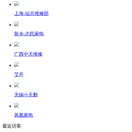
上海-仙兵维修部
新乡-志民家电
广西中天维修
艾丹
无锡小天鹅
凤凰家电
最近访客