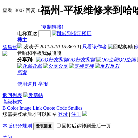
福州-平板维修来到哈
查看:
3007
|
回复:
0
[复制链接]
电梯直达
楼主
发表于 2011-3-10 15:36:39
|
只看该作者
|
陈昌华
音响和平板我做嘎嘎
分享到:
QQ好友和群
QQ空间
收藏
分享
支持
反对
回复
使用道具
举报
返回列表
高级模式
B
Color
Image
Link
Quote
Code
Smilies
您需要登录后才可以回帖
登录
|
注册
本版积分规则
回帖后跳转到最后一页
发表回复
关闭