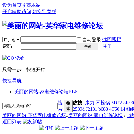
设为首页
收藏本站
开启辅助访问
切换到宽版
找回密码
自动登录
密码
注册
登录
只需一步，快速开始
快捷导航
美丽的网站-家电维修论坛
BBS
搜
热搜:
康力
不检锅
5D72
8K90
搜
索
索
2539d
J2131
b688
4T60
14图
美丽的网站-英华家电维修论坛
»
美丽的网站-家电维修论坛
›
≡
返回列表