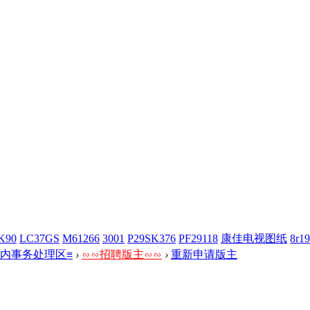
K90
LC37GS
M61266
3001
P29SK376
PF29118
康佳电视图纸
8r19
站内事务处理区≡
›
∽∽招聘版主∽∽
›
重新申请版主