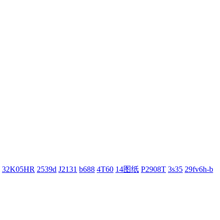
32K05HR
2539d
J2131
b688
4T60
14图纸
P2908T
3s35
29fv6h-b