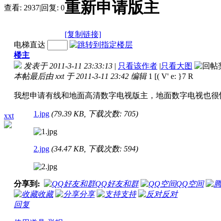
重新申请版主
查看:
2937
|
回复:
0
[复制链接]
电梯直达
楼主
发表于 2011-3-11 23:33:13
|
只看该作者
|
只看大图
本帖最后由 xxt 于 2011-3-11 23:42 编辑
1 [( V' e: }7 R
我想申请有线和地面高清数字电视版主
，地面数字电视也很
1.jpg
(79.39 KB, 下载次数: 705)
xxt
2.jpg
(34.47 KB, 下载次数: 594)
分享到:
QQ好友和群
QQ空间
收藏
分享
支持
反对
回复