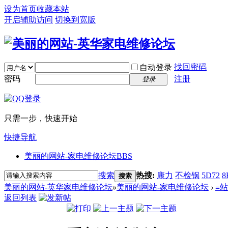
设为首页
收藏本站
开启辅助访问
切换到宽版
找回密码
自动登录
密码
注册
登录
只需一步，快速开始
快捷导航
美丽的网站-家电维修论坛
BBS
搜索
热搜:
康力
不检锅
5D72
8
搜索
美丽的网站-英华家电维修论坛
»
美丽的网站-家电维修论坛
›
≡
返回列表