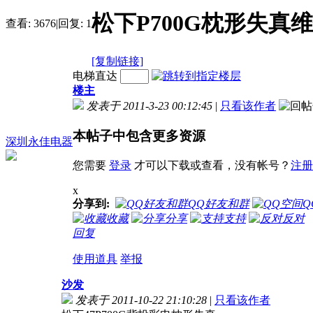
松下P700G枕形失真
查看:
3676
|
回复:
1
[复制链接]
电梯直达
楼主
发表于 2011-3-23 00:12:45
|
只看该作者
本帖子中包含更多资源
深圳永佳电器
您需要
登录
才可以下载或查看，没有帐号？
注册
x
分享到:
QQ好友和群
Q
收藏
分享
支持
反对
回复
使用道具
举报
沙发
发表于 2011-10-22 21:10:28
|
只看该作者