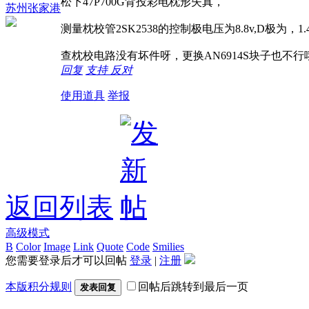
松下47P700G背投彩电枕形失真，
苏州张家港
测量枕校管2SK2538的控制极电压为8.8v,D极为，
查枕校电路没有坏件呀，更换AN6914S块子也不
回复
支持
反对
使用道具
举报
返回列表
高级模式
B
Color
Image
Link
Quote
Code
Smilies
您需要登录后才可以回帖
登录
|
注册
本版积分规则
回帖后跳转到最后一页
发表回复