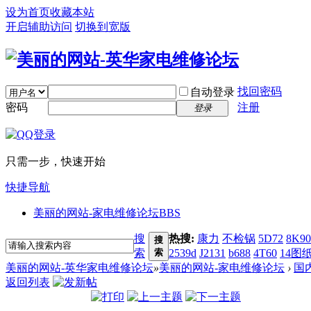
设为首页
收藏本站
开启辅助访问
切换到宽版
找回密码
自动登录
密码
注册
登录
只需一步，快速开始
快捷导航
美丽的网站-家电维修论坛
BBS
搜
热搜:
康力
不检锅
5D72
8K90
搜
索
索
2539d
J2131
b688
4T60
14图
美丽的网站-英华家电维修论坛
»
美丽的网站-家电维修论坛
›
国
返回列表