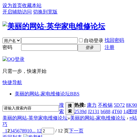
设为首页
收藏本站
开启辅助访问
切换到宽版
找回密码
自动登录
密码
注册
登录
只需一步，快速开始
快捷导航
美丽的网站-家电维修论坛
BBS
搜
热搜:
康力
不检锅
5D72
8K90
搜
索
索
2539d
J2131
b688
4T60
14图
美丽的网站-英华家电维修论坛
»
美丽的网站-家电维修论坛
›
≡
巧
1
2
3
4
5
6
7
8
9
10
... 12
/ 12 页
下一页