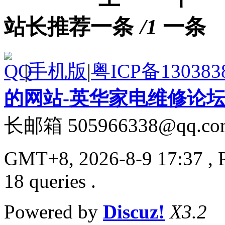
站长推荐
/1
|
手机版
|
粤ICP备130383
的网站-英华家电维修论
长邮箱 505966338@qq.co
GMT+8, 2026-8-9 17:37
, 
18 queries .
Powered by
Discuz!
X3.2