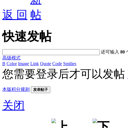
返 回
快速发帖
还可输入
80
高级模式
B
Color
Image
Link
Quote
Code
Smilies
您需要登录后才可以发帖
本版积分规则
发表帖子
关闭