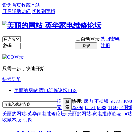
设为首页
收藏本站
开启辅助访问
切换到宽版
找回密码
自动登录
密码
注册
登录
只需一步，快速开始
快捷导航
美丽的网站-家电维修论坛
BBS
搜
热搜:
康力
不检锅
5D72
8K90
搜
索
索
2539d
J2131
b688
4T60
14图
美丽的网站-英华家电维修论坛
»
美丽的网站-家电维修论坛
›
≡
收藏本版
|
订阅