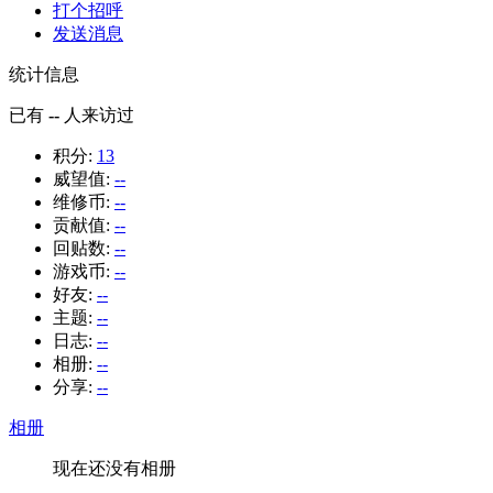
打个招呼
发送消息
统计信息
已有
--
人来访过
积分:
13
威望值:
--
维修币:
--
贡献值:
--
回贴数:
--
游戏币:
--
好友:
--
主题:
--
日志:
--
相册:
--
分享:
--
相册
现在还没有相册