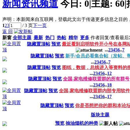
新闻资讯频道
今日:
0
|
主题:
60
|
声明：本新闻来自互联网，登载此文出于传递更多信息之目的
1
2
3
/ 3 页
下一页
返 回
新窗
全部主题
最新
热门
热帖
精华
更多
作者
回复/查看
最后
隐藏置顶帖
预览
最近看到启明软件开小号在各网
...
2
3
4
5
6
..
7
隐藏置顶帖
预览
新手/会员必看集合帖（发帖、
...
2
3
4
5
6
..
7
隐藏置顶帖
预览
图纸，数据，总线进入等资料的
...
2
3
4
5
6
..
12
隐藏置顶帖
预览
全国-家电维修联盟群的所有群号
...
2
3
4
5
6
..
18
隐藏置顶帖
预览
全国-家电维修联盟群内部专用软
...
2
3
4
5
6
..
17
隐藏置顶帖
预览
你是否想把你的群和本论
版块主题
预览
抽油烟机的种类