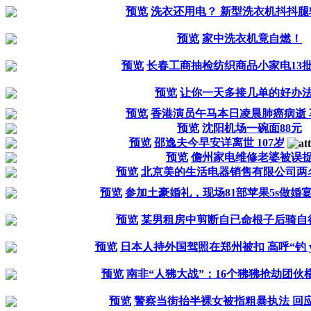
预览
洗衣还用电？ 新型洗衣机抖抖腿
预览
家中洗衣机竟自燃！
预览
长春工商抽检纺织商品小家电13
预览
让你一天多接几单的好办
预览
香港演员午马本日凌晨肺癌病逝 
预览
沈阳机场一碗面88元
预览
邵逸夫今早安详离世 107岁
预览
儋州家电维修老婆被误
预览
北京美的生活电器销售有限公司两
预览
参加土豪婚礼，现场81部苹果5s做婚
预览
某男租房中剪断自已命根子后骑自
预览
日本人持外国驾照在郑州被扣 高呼“钓 y
预览
南非“人狒大战”：16个狒狒抢劫团伙横
预览
警察当街抬半裸女被指粗暴执法 回