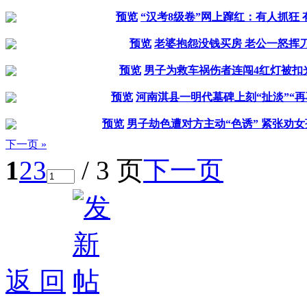
预览
“汉考8级卷”网上蹿红：有人抓狂
预览
老婆抱怨没钱买房 老公一怒挥刀
预览
男子为救车祸伤者连闯4红灯被扣光1
预览
河南淇县一明代墓碑上刻“扯淡”“再不
预览
男子劫色遭对方主动“色诱” 紧张劝
下一页 »
1
2
3
/ 3 页
下一页
返 回