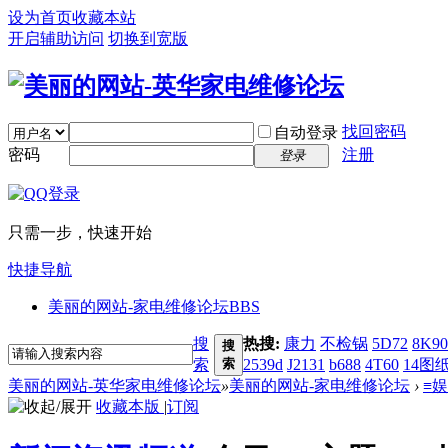
设为首页
收藏本站
开启辅助访问
切换到宽版
找回密码
自动登录
密码
注册
登录
只需一步，快速开始
快捷导航
美丽的网站-家电维修论坛
BBS
搜
热搜:
康力
不检锅
5D72
8K90
搜
索
索
2539d
J2131
b688
4T60
14图
美丽的网站-英华家电维修论坛
»
美丽的网站-家电维修论坛
›
≡
收藏本版
|
订阅