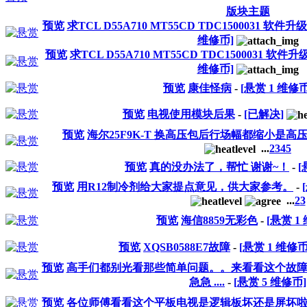
版块主题
预览
求TCL D55A710 MT55CD TDC1500031 
维修币]
预览
求TCL D55A710 MT55CD TDC1500031
维修币]
预览
康佳怪病
-
[悬赏
1
维修币
预览
电视使用模块后果
-
[已解决]
预览
海尔25F9K-T 换高压包后行场幅都缩小是高
...
2
3
4
5
预览
真的没办法了，帮忙 谢谢~！
-
预览
用R12制冷剂给大家提点意见，供大家参考。
-
...
2
3
预览
海信8859无彩色
-
[悬赏
1
预览
XQSB0588E7故障
-
[悬赏
1
维修币
预览
高手们都别光看那些简单问题。。来看看这个故障吧海
急急 ....
-
[悬赏
5
维修币]
预览
各位师傅看看这个平板电视是逻辑板坏还是屏坏