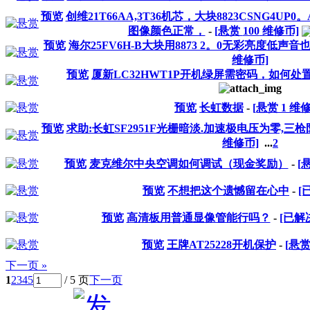
预览
创维21T66AA,3T36机芯，大块8823CSNG4U
图像颜色正常，
-
[悬赏
100
维修币]
预览
海尔25FV6H-B大块用8873 2。0无彩亮度低声
维修币]
预览
厦新LC32HWT1P开机绿屏需密码，如何处
预览
长虹数据
-
[悬赏
1
维修
预览
求助:长虹SF2951F光栅暗淡.加速极电压为零,
维修币]
...
2
预览
麦克维尔中央空调如何调试（现金奖励）
-
[
预览
不想把这个遗憾留在心中
-
[
预览
高清板用普通显像管能行吗？
-
[已解
预览
王牌AT25228开机保护
-
[悬
下一页 »
1
2
3
4
5
/ 5 页
下一页