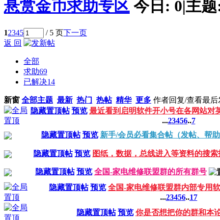
悬赏金币求助专区
今日:
0
|
主题
1
2
3
4
5
/ 5 页
下一页
返 回
全部
求助
69
已解决
14
新窗
全部主题
最新
热门
热帖
精华
更多
作者
回复/查看
最后
隐藏置顶帖
预览
最近看到启明软件开小号在各网站对
...
2
3
4
5
6
..
7
隐藏置顶帖
预览
新手/会员必看集合帖（发帖、帮
隐藏置顶帖
预览
图纸，数据，总线进入等资料的搜索
隐藏置顶帖
预览
全国-家电维修联盟群的所有群号
隐藏置顶帖
预览
全国-家电维修联盟群内部专用
...
2
3
4
5
6
..
17
隐藏置顶帖
预览
你是否想把你的群和本