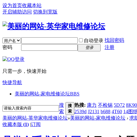
设为首页
收藏本站
开启辅助访问
切换到宽版
找回密码
自动登录
密码
注册
登录
只需一步，快速开始
快捷导航
美丽的网站-家电维修论坛
BBS
搜
热搜:
康力
不检锅
5D72
8K90
搜
索
索
2539d
J2131
b688
4T60
14图
美丽的网站-英华家电维修论坛
»
美丽的网站-家电维修论坛
›
求
收藏本版
(
1
)
|
订阅