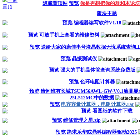
隐藏置顶帖
预览
你是否想把你的群和本论坛
版块主题
预览
编程器读写软件V1.18
预览
可放手机上查看的维修资料
预览
送给大家的康佳串号液晶数据无忧系统查询
预览
晶振测试仪
预览
强大的手机晶体管查询系统免费版
预览
色环电阻计算器
预览
请问谁有长城TSUM56AWL-GW-V0.1液
25L512MC中的数据
预览
电容容量计算器，电阻计算器.rar
预览
看图纸的软件下载
预览
维修管理之星.zip
预览
跪求乐华或鼎科编程器驱动2025