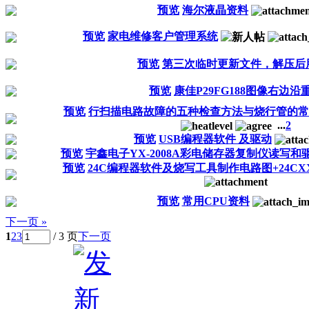
预览
海尔液晶资料
预览
家电维修客户管理系统
预览
第三次临时更新文件，解压后用.
预览
康佳P29FG188图像右边沿
预览
行扫描电路故障的五种检查方法与烧行管的常
...
2
预览
USB编程器软件 及驱动
预览
宇鑫电子YX-2008A彩电储存器复制仪读写和
预览
24C编程器软件及烧写工具制作电路图+24CXX
预览
常用CPU资料
下一页 »
1
2
3
/ 3 页
下一页