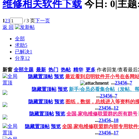
维修相关软件下载
今日:
0
|
主题
1
2
3
/ 3 页
下一页
返 回
全部
求助
5
已解决
1
分享
12
新窗
全部主题
最新
热门
热帖
精华
更多
作者
回复/查看
最后
隐藏置顶帖
预览
最近看到启明软件开小号在各网
...
2
3
4
5
6
..
7
隐藏置顶帖
预览
新手/会员必看集合帖（发帖、
...
2
3
4
5
6
..
7
隐藏置顶帖
预览
图纸，数据，总线进入等资料的
...
2
3
4
5
6
..
12
隐藏置顶帖
预览
全国-家电维修联盟群的所有群号
...
2
3
4
5
6
..
18
隐藏置顶帖
预览
全国-家电维修联盟群内部专用软件
...
2
3
4
5
6
..
17