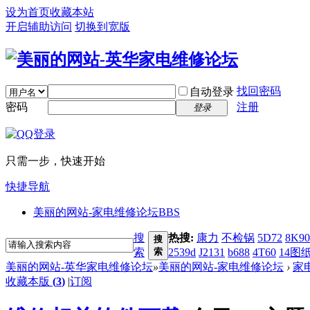
设为首页
收藏本站
开启辅助访问
切换到宽版
找回密码
自动登录
密码
注册
登录
只需一步，快速开始
快捷导航
美丽的网站-家电维修论坛
BBS
搜
热搜:
康力
不检锅
5D72
8K90
搜
索
索
2539d
J2131
b688
4T60
14图
美丽的网站-英华家电维修论坛
»
美丽的网站-家电维修论坛
›
家
收藏本版
(
3
)
|
订阅